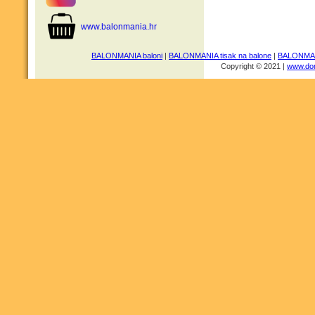
www.balonmania.hr
BALONMANIA baloni
|
BALONMANIA tisak na balone
|
BALONMANI
Copyright © 2021 |
www.dom