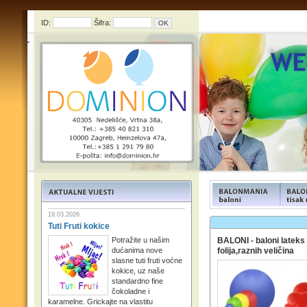
ID:
Šifra:
FUNFOOD products
FUNFOO
19.03.2026
Tuti Fruti kokice
Potražite u našim
BALONI - baloni lateks 
dućanima nove
folija,raznih veličina
slasne tuti fruti voćne
kokice, uz naše
standardno fine
čokoladne i
karamelne. Grickajte na vlastitu