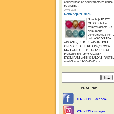
odgovornost, ne odgovaramo za ugrize
po prstima .)
19.02.2026
Nove boje za 2026.!
Nove boje PASTEL i
GLOSSY balona u
svim veličinama! Za
glamurozne
dekoracije sa stilom 
boji LAGOON TEAL
413, ANTIQUE BLUE 415,ANTIQUE
GREY 416, DEEP RED 497,GLOSSY
RICH GOLD 616 i GLOSSY RED 617.
Pronađite ih u rubrici GLOSSY
KROMIRANI LATEKS BALONI i PASTEL
u veličinama 12-33-43-60 cm :)
PRATI NAS
DOMINION - Facebook
DOMINION - Instagram