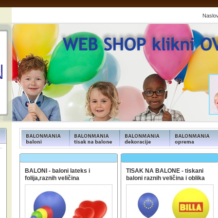
Naslo
FUNFOOD products
FUNFOOD products
FUNFOOD products
FUNFOOD product
BALONI - baloni lateks i
TISAK NA BALONE - tiskani
folija,raznih veličina
baloni raznih veličina i oblika