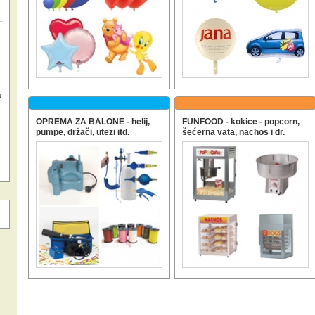
u
OPREMA ZA BALONE - helij,
FUNFOOD - kokice - popcorn,
pumpe, držači, utezi itd.
šećerna vata, nachos i dr.