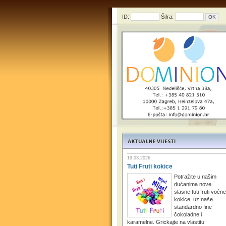
ID:
Šifra:
19.03.2026
Tuti Fruti kokice
Potražite u našim
dućanima nove
slasne tuti fruti voćne
kokice, uz naše
standardno fine
čokoladne i
karamelne. Grickajte na vlastitu