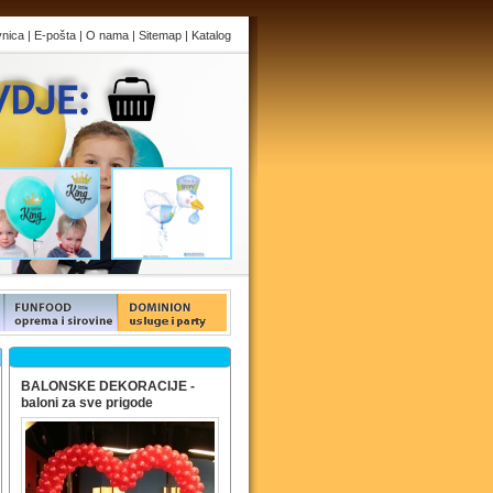
vnica
|
E-pošta
|
O nama
|
Sitemap
|
Katalog
s
FUNFOOD products
FUNFOOD products
BALONSKE DEKORACIJE -
baloni za sve prigode