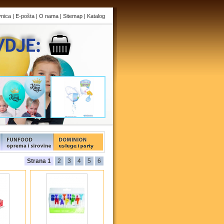
vnica
|
E-pošta
|
O nama
|
Sitemap
|
Katalog
s
FUNFOOD products
FUNFOOD products
Strana 1
2
3
4
5
6