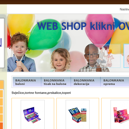
Naslo
FUNFOOD products
FUNFOOD products
FUNFOOD products
FUNFOOD product
Svjećice,tortne fontane,prskalice,toperi