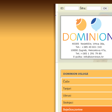
ID:
Šifra:
Čaše
Tanjuri
Ubrusi
Stolnjaci
Svjećice,tortne