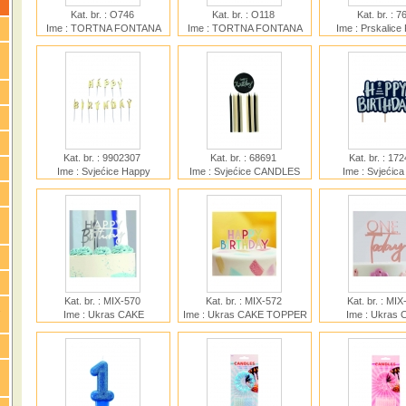
Kat. br. : O746
Kat. br. : O118
Kat. br. : 
Ime : TORTNA FONTANA
Ime : TORTNA FONTANA
Ime : Prskalic
ICE FOUNTAIN COLOR
ROYAL FOUNTAIN 18cm 4
SPARKLERS GLA
12cm 4 kom
kom
cm 6 ko
Kat. br. : 9902307
Kat. br. : 68691
Kat. br. : 17
Ime : Svjećice Happy
Ime : Svjećice CANDLES
Ime : Svjećic
Birthday Gold 13 kom
SET-CREME NOIR 11kom
CANDLE A REA
CELEBRA
Kat. br. : MIX-570
Kat. br. : MIX-572
Kat. br. : MI
Ime : Ukras CAKE
Ime : Ukras CAKE TOPPER
Ime : Ukras
TOPPER-Happy Birthday
HAPPY BDY
TOPPER-One To
Silver
Gold