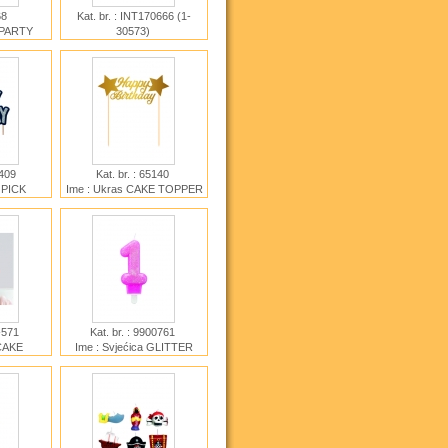
768
Kat. br. : INT170666 (1-
e PARTY
30573)
SSES 25
Ime : Svjećice HAPPY BDAY
m
PICK
2409
Kat. br. : 65140
a PICK
Ime : Ukras CAKE TOPPER
SON TO
HAPPY BIRTHDAY
TE
X-571
Kat. br. : 9900761
 CAKE
Ime : Svjećica GLITTER
day-Rose
WITH HOLDER NUMBER 1
PINK