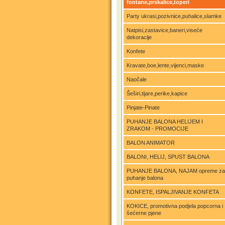
fontane,prskalice,toperi
Party ukrasi,pozivnice,puhalice,slamke
Natpisi,zastavice,baneri,viseće
dekoracije
Konfete
Kravate,boe,lente,vijenci,maske
Naočale
Šeširi,tijare,perike,kapice
Pinjate-Pinate
PUHANJE BALONA HELIJEM I
ZRAKOM - PROMOCIJE
BALON ANIMATOR
BALONI, HELIJ, SPUST BALONA
PUHANJE BALONA, NAJAM opreme za
puhanje balona
KONFETE, ISPALJIVANJE KONFETA
KOKICE, promotivna podjela popcorna i
šećerne pjene