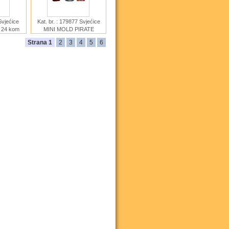
Svjećice
Kat. br. : 179877 Svjećice
 24 kom
MINI MOLD PIRATE
TREASURE 6 kom
Strana 1
2
3
4
5
6
Ime :