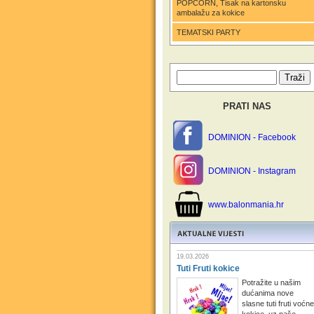
POPCORN, Tisak na kartonsku
ambalažu za kokice
TEMATSKI PARTY
PRATI NAS
DOMINION - Facebook
DOMINION - Instagram
www.balonmania.hr
19.03.2026
Tuti Fruti kokice
Potražite u našim
dućanima nove
slasne tuti fruti voćne
kokice, uz naše