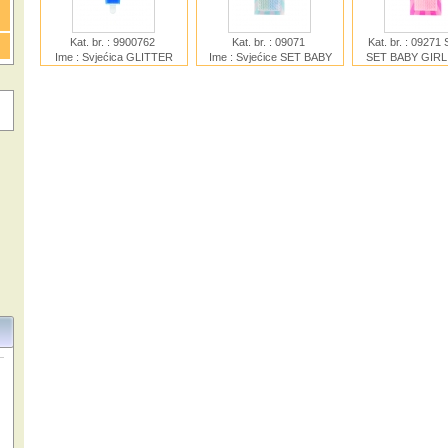
Kat. br. : 9900762
Kat. br. : 09071
Kat. br. : 09271 
Ime : Svjećica GLITTER
Ime : Svjećice SET BABY
SET BABY GIRL
WITH HOLDER NUMBER 1
BOY 24 kom
Ime :
BLUE